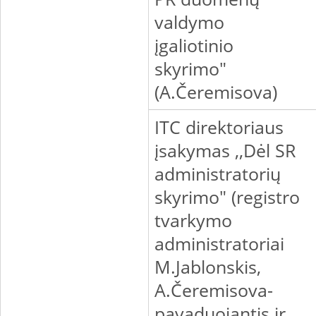
valdymo
įgaliotinio
skyrimo"
(A.Čeremisova)
ITC direktoriaus
įsakymas ,,Dėl SR
administratorių
skyrimo" (registro
tvarkymo
administratoriai
M.Jablonskis,
A.Čeremisova-
pavaduojantis ir