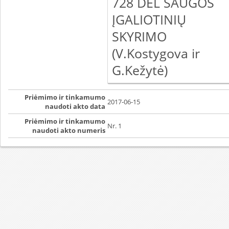
728 DĖL SAUGOS
ĮGALIOTINIŲ
SKYRIMO
(V.Kostygova ir
G.Kežytė)
Priėmimo ir tinkamumo
2017-06-15
naudoti akto data
Priėmimo ir tinkamumo
Nr. 1
naudoti akto numeris