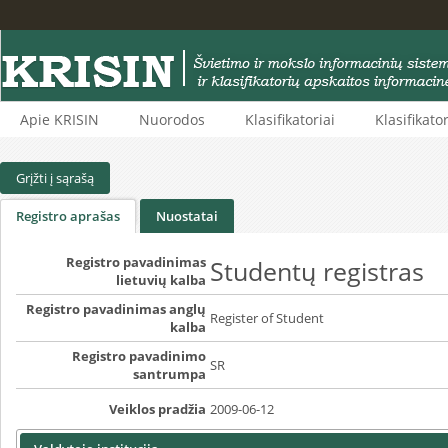
Apie KRISIN
Nuorodos
Klasifikatoriai
Klasifikato
Grįžti į sąrašą
Registro aprašas
Nuostatai
Registro pavadinimas
Studentų registras
lietuvių kalba
Registro pavadinimas anglų
Register of Student
kalba
Registro pavadinimo
SR
santrumpa
Veiklos pradžia
2009-06-12