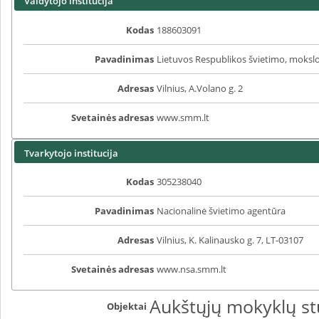
Valdytojo institucija
Kodas
188603091
Pavadinimas
Lietuvos Respublikos švietimo, mokslo 
Adresas
Vilnius, A.Volano g. 2
Svetainės adresas
www.smm.lt
Tvarkytojo institucija
Kodas
305238040
Pavadinimas
Nacionalinė švietimo agentūra
Adresas
Vilnius, K. Kalinausko g. 7, LT-03107
Svetainės adresas
www.nsa.smm.lt
Aukštųjų mokyklų st
Objektai