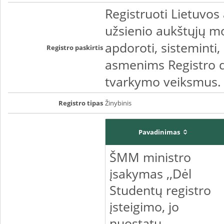
Registruoti Lietuvos
užsienio aukštųjų mok
apdoroti, sisteminti, 
Registro paskirtis
asmenims Registro d
tvarkymo veiksmus.
Registro tipas
Žinybinis
Pavadinimas
ŠMM ministro
įsakymas ,,Dėl
Studentų registro
įsteigimo, jo
nuostatų