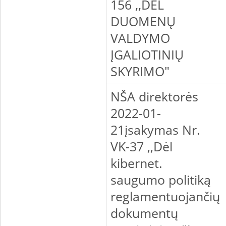
156 ,,DĖL
DUOMENŲ
VALDYMO
ĮGALIOTINIŲ
SKYRIMO"
NŠA direktorės
2022-01-
21įsakymas Nr.
VK-37 ,,Dėl
kibernet.
saugumo politiką
reglamentuojančių
dokumentų